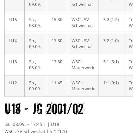
09.09.
Schwechat
W
U15
Sa.,
15:30
WSC : SV
3:2 (1:2)
T
08.09.
Schwechat
W
U14
So.,
13:30
WSC : SV
3:2 (1:0)
T
09.09.
Schwechat
W
U13
Sa.,
13:30
WSC :
5:1 (3:1)
T
08.09.
Mauerwerk
W
U12
So.,
11:45
WSC :
1:1 (0:1)
T
09.09.
Mauerwerk
W
U18 – JG 2001/02
Sa., 08.09. – 17:45 | | U18
WSC : SV Schwechat | 3:1 (1:1)