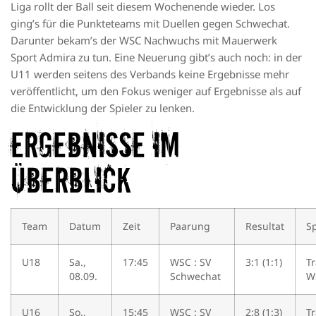
Liga rollt der Ball seit diesem Wochenende wieder. Los
ging’s für die Punkteteams mit Duellen gegen Schwechat.
Darunter bekam’s der WSC Nachwuchs mit Mauerwerk
Sport Admira zu tun. Eine Neuerung gibt’s auch noch: in der
U11 werden seitens des Verbands keine Ergebnisse mehr
veröffentlicht, um den Fokus weniger auf Ergebnisse als auf
die Entwicklung der Spieler zu lenken.
ERGEBNISSE IM
ÜBERBLICK
Team
Datum
Zeit
Paarung
Resultat
Sp
U18
Sa.,
17:45
WSC : SV
3:1 (1:1)
T
08.09.
Schwechat
W
U16
So.,
15:45
WSC : SV
2:8 (1:3)
T