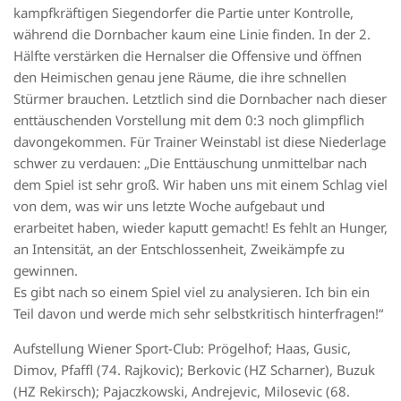
kampfkräftigen Siegendorfer die Partie unter Kontrolle,
während die Dornbacher kaum eine Linie finden. In der 2.
Hälfte verstärken die Hernalser die Offensive und öffnen
den Heimischen genau jene Räume, die ihre schnellen
Stürmer brauchen. Letztlich sind die Dornbacher nach dieser
enttäuschenden Vorstellung mit dem 0:3 noch glimpflich
davongekommen. Für Trainer Weinstabl ist diese Niederlage
schwer zu verdauen: „Die Enttäuschung unmittelbar nach
dem Spiel ist sehr groß. Wir haben uns mit einem Schlag viel
von dem, was wir uns letzte Woche aufgebaut und
erarbeitet haben, wieder kaputt gemacht! Es fehlt an Hunger,
an Intensität, an der Entschlossenheit, Zweikämpfe zu
gewinnen.
Es gibt nach so einem Spiel viel zu analysieren. Ich bin ein
Teil davon und werde mich sehr selbstkritisch hinterfragen!“
Aufstellung Wiener Sport-Club: Prögelhof; Haas, Gusic,
Dimov, Pfaffl (74. Rajkovic); Berkovic (HZ Scharner), Buzuk
(HZ Rekirsch); Pajaczkowski, Andrejevic, Milosevic (68.