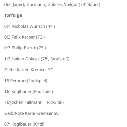
(63‘ Jager);
Gurmann
, Gökcek,
Vielgut
(73‘ Bauer).
Torfolge
0:1
Nicholas Wunsch (44
‘)
0:2 Felix
Kerber
(7
2‘)
0:3 Philip
Buzuk
(75
‘)
1:3
Hakan Gökcek (78
‘
, Strafstoß
)
Gelbe Karten
Kremser SC
1
5‘
Pemmer
(
Foulspiel
)
16
‘
Koglbauer
(Foulspiel)
76’
Jochen
Fallmann
, TR
(
Kritik
)
Gelb/Rote Karte Kremser SC
67‘
Koglbauer
(Kritik)