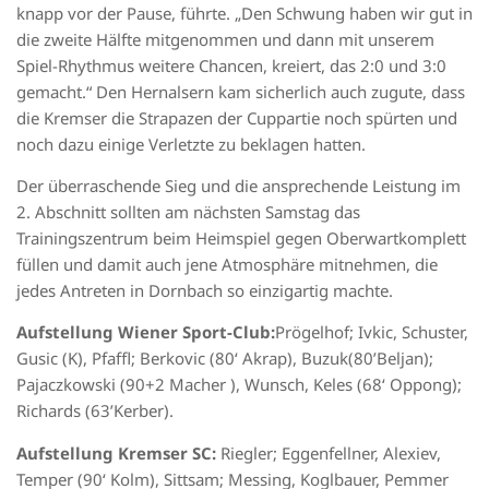
knapp vor der Pause, führte. „Den Schwung haben wir gut in
die zweite Hälfte mitgenommen und dann mit unserem
Spiel-Rhythmus weitere Chancen, kreiert, das 2:0 und 3:0
gemacht.“ Den
Hernals
ern
kam sicherlich auch zugute, dass
die Kremser die Strapazen der Cuppartie noch spürten und
noch dazu einige Verletzte zu beklagen hatten.
Der überraschende Sieg und die ansprechende Leistung im
2. Abschnitt sollten am nächsten Samstag das
Trainingszentrum beim Heimspiel
gegen
Oberwart
komplett
füllen und damit auch j
ene Atmosphäre mitnehmen, die
jedes Antreten in
Dornbach
so einzigartig machte.
Aufstellung Wiener
Sport-Club
:
Prögelhof
;
Ivkic
, Schuster
,
Gusic
(K),
Pfaffl
;
Berkovic
(80‘
Akrap
),
Buzuk
(80’Beljan)
;
Pajaczkowski
(90+2 Macher )
,
Wunsch, Keles (68‘
O
ppong);
Richards (63’Kerber)
.
Aufstellung
Kremser SC
:
Riegler;
Eggenfellner
,
Alexiev
,
Temper
(90‘
Kolm
)
,
Sittsam; Messing,
Koglbauer
,
Pemmer