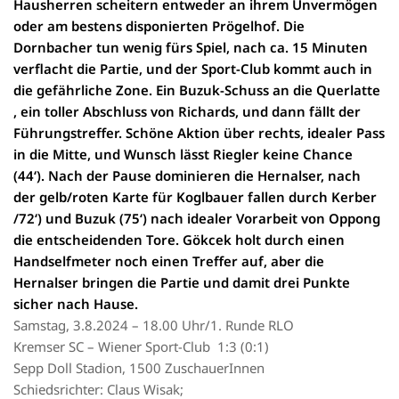
Hausherren scheitern entweder an ihrem Unvermögen
oder am bestens disponierten Prögelhof. Die
Dornbacher tun wenig fürs Spiel, nach ca. 15 Minuten
verflacht die Partie, und der Sport-Club kommt auch in
die gefährliche Zone. Ein Buzuk-Schuss an die Querlatte
, ein toller Abschluss von Richards, und dann fällt der
Führungstreffer. Schöne Aktion über rechts, idealer Pass
in die Mitte, und Wunsch lässt Riegler keine Chance
(44‘). Nach der Pause dominieren die Hernalser, nach
der gelb/roten Karte für Koglbauer fallen durch Kerber
/72‘) und Buzuk (75‘) nach idealer Vorarbeit von Oppong
die entscheidenden Tore. Gökcek holt durch einen
Handselfmeter noch einen Treffer auf, aber die
Hernalser bringen die Partie und damit drei Punkte
sicher nach Hause.
S
amstag, 3.8.2024 – 18.00 Uhr/1. Runde RLO
Kremser SC – Wiener Sport-Club 1:3 (0:1)
Sepp Doll Stadion, 1500 ZuschauerInnen
Schiedsrichter: Claus Wisak;