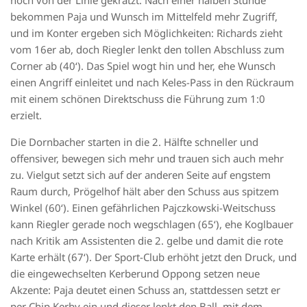
noch von der Linie gekratzt. Nach einer halben Stunde
bekommen
Paja
und Wunsch im Mittelfeld mehr Zugriff,
und im Konter ergeben sich Möglichkeiten: Richards zieht
vom 16er ab, doch Riegler lenkt den tollen Abschluss zum
Corner ab (40‘). Das Spiel wogt hin und her, ehe Wunsch
einen Angriff einleitet und
nach Keles-Pass
in den Rückraum
mit einem schönen Direktschuss die Führung zum 1:0
erzielt.
Die
Dornbacher
starten in die 2. Hälfte schneller und
offensiver
, bewegen sich mehr und trauen sich auch mehr
zu.
Vielgut
setzt sich auf der anderen Seite auf engstem
Raum durch,
Prögelhof
hält aber den Schuss aus spitzem
Winkel (60‘). Einen gefährlichen
Pajczkowski
-Weitschuss
kann Riegler gerade noch wegschlagen (65‘), ehe
Koglbauer
nach Kritik
am Assistenten
die 2. gelbe und damit die rote
Karte erhält (67‘). Der Sport-Club erhöht jetzt den Druck, und
die eingewechselten
Kerber
und Oppong setzen neue
Akzente:
Paja
deutet einen Schuss an, stattdessen setzt er
per Chip
Kerby
ein und dieser
lenkt den Ball, mit dem