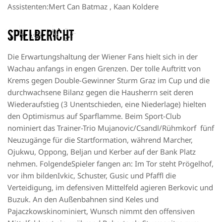
Assistenten:Mert Can Batmaz , Kaan Koldere
Spielbericht
Die Erwartungshaltung der
Wiener Fans hielt sich in der
Wachau anfangs in engen Grenzen. Der tolle Auftritt von
Krems gegen Double-Gewinner Sturm Graz im Cup und die
durchwachsene
Bilanz gegen die Hausherrn seit deren
Wiederaufstieg (3 Unentschieden, eine Niederlage) hielten
den
Optimismus
auf Sparflamme.
Beim
Sport-Club
nominiert
das Trainer-Trio Mujanovic/
Csandl
/Rühmkorf
fünf
Neuzugänge für die Startformation, während
Marcher
,
Ojukwu
, Oppong,
Beljan
und
Kerber
auf der Bank Platz
nehmen.
Folgende
Spieler fangen
an: Im Tor steht
Prögelhof
,
vor ihm bilden
Ivkic
, Schuster,
Gusic
und
Pfaffl
die
Verteidigung, im defensiven Mittelfeld agieren
Berkovic
und
Buzuk
. An den Auße
nbahnen sind Keles
und
Pajaczkowski
nominiert,
Wunsch nimmt den offensiven