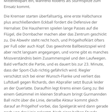
Mittelfeldpart ein,
während
Roberts als Sturmspitze zum
Einsatz
kommt
.
Die Kremser starten überfallsartig, eine erste Halbchance
plu
s anschließendem Eckball fordert
die Defensive der
Hernalser
. Die Hausherren spielen lange Passes auf die
Flügel, die
Dornbacher
machen aber das Zentrum geschickt
zu. Die Abwehr steht recht hoch, und
Prögelhof
klärt öfters
per Fuß oder auch Kopf
.
Das gewohnte Ballbesitzspiel wird
aber recht langsam angegangen, und vorne gibt es manches
Missverständnis beim Zusammenspiel und den Laufwegen.
Bald verflacht die Partie
, und es dauert bis zur 23. Minute,
dass der Sport-Club richtig gefährlich wird. Riegler
verschätzt sich bei einer Wunsch-Flanke und verliert das
Luftduell
gegen Richards,
den
Abpraller
setzt
Buzuk
leider
an der Querlatte. Daraufhin legt Krems einen Gang zu: Bei
einem Getümmel im kleinen Strafraum bringt
Gurmann
den
Ball nicht über die Linie, derselbe Akteur kommt gleich
darauf an
Prögelhof
vorbei, das Spielgerät wird dann gerade