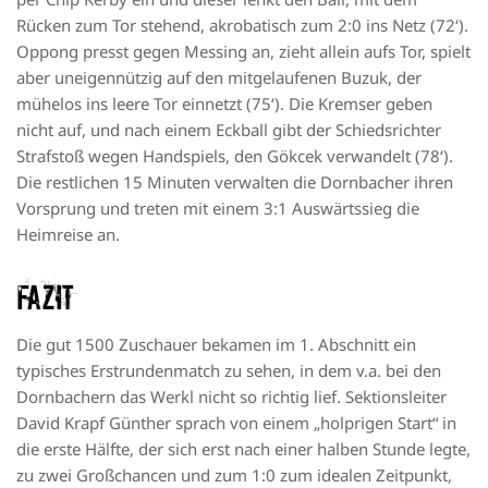
Rücken zum Tor stehend,
akrobatisch
zum 2:0 ins Netz (72‘
).
Oppong presst gegen Messing an, zieht allein aufs Tor, spielt
aber uneigennützig auf den mitgelaufenen
Buzuk
, der
mühelos ins leere Tor einnetzt (75‘).
Die Kremser geben
nicht auf, und nach einem Eckball gibt der Schiedsrichter
Strafstoß wegen Handspiels, den Gökcek verwandelt (78‘).
Die restlichen 15 Minuten verwalten die
Dornbacher
ihren
Vorsprung und treten mit einem 3:1 Auswärtssieg die
Heimreise an.
Fazit
Die gut 15
00 Zuschauer bekamen
im 1. Abschnitt ein
typisches Erstrundenmatch zu sehen, in dem v.a. bei den
Dornbachern
das
Werkl
nicht so richtig lief. Sektionsleiter
David Krapf Günther sprach von einem „holprigen Start“ in
die erste Hälfte, der sich erst nach einer halben Stunde legte,
zu zwei Großchancen und zum 1:0 zum idealen Zeitpunkt,