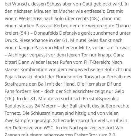
bei Wunsch, dessen Schuss aber von Gatti geblockt wird. In
den nächsten Minuten ist Macher wie entfesselt: Erst mit
einem Weitschuss nach Solo über rechts (48.), dann mit
einem starken Pass auf Kerber, der eine weitere gute Chance
kreiert (54.) – Donaufelds Defensive gerät zunehmend unter
Druck. Riesenchance in der 61. Minute! Keles flankt nach
einem langen Pass von Macher zur Mitte, vorbei am Torwart
– Aichinger verpasst vor dem leeren Tor nur knapp. Ganz
bitter! Dann wieder lautes Rufen vom FHT-Bereich: Nach
starker Kombination von dem eingewechselten Röhricht und
Pajaczkowski blockt der Floridsdorfer Torwart außerhalb des
Strafraums den Ball mit der Hand. Die Hernalser Elf und
Fans fordern Rot – doch der Schiedsrichter zeigt nur Gelb
(76.). In der 81. Minute versucht sich Freistoßspezialist
Radulovic aus 24 Metern – der Ball streift das äußere rechte
Tornetz. Die Schlussminuten sind hitzig und von vielen
Zweikämpfen geprägt. Scherzadeh sorgt für viel Unruhe in
der Defensive von WSC. In der Nachspielzeit zerstört Van
Zaanen mit einem sehenswerten Freistoßtor zum 2:0