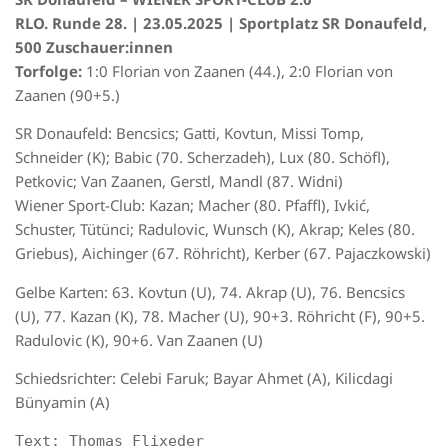
RLO. Runde 28. | 23.05.2025 | Sportplatz SR Donaufeld,
500 Zuschauer:innen
Torfolge:
1:0 Florian von Zaanen (44.), 2:0 Florian von
Zaanen (90+5.)
SR Donaufeld: Bencsics; Gatti, Kovtun, Missi Tomp,
Schneider (K); Babic (70. Scherzadeh), Lux (80. Schöfl),
Petkovic; Van Zaanen, Gerstl, Mandl (87. Widni)
Wiener Sport-Club: Kazan; Macher (80. Pfaffl), Ivkić,
Schuster, Tütünci; Radulovic, Wunsch (K), Akrap; Keles (80.
Griebus), Aichinger (67. Röhricht), Kerber (67. Pajaczkowski)
Gelbe Karten: 63. Kovtun (U), 74. Akrap (U), 76. Bencsics
(U), 77. Kazan (K), 78. Macher (U), 90+3. Röhricht (F), 90+5.
Radulovic (K), 90+6. Van Zaanen (U)
Schiedsrichter: Celebi Faruk; Bayar Ahmet (A), Kilicdagi
Bünyamin (A)
Text: Thomas Flixeder