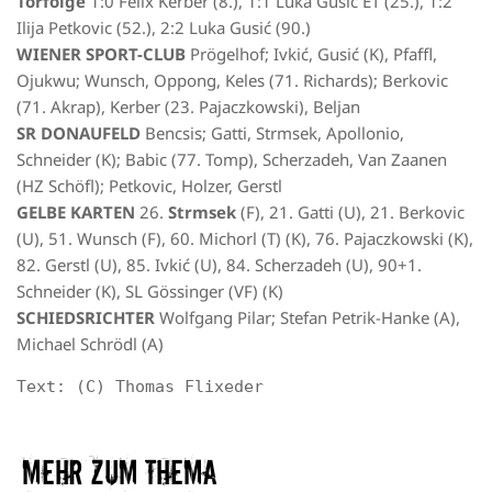
Torfolge
1:0 Felix Kerber (8.), 1:1 Luka Gusić ET (25.), 1:2
Ilija Petkovic (52.), 2:2 Luka Gusić (90.)
WIENER SPORT-CLUB
Prögelhof; Ivkić, Gusić (K), Pfaffl,
Ojukwu; Wunsch, Oppong, Keles (71. Richards); Berkovic
(71. Akrap), Kerber (23. Pajaczkowski), Beljan
SR DONAUFELD
Bencsis; Gatti, Strmsek, Apollonio,
Schneider (K); Babic (77. Tomp), Scherzadeh, Van Zaanen
(HZ Schöfl); Petkovic, Holzer, Gerstl
GELBE KARTEN
26.
Strmsek
(F), 21. Gatti (U), 21. Berkovic
(U), 51. Wunsch (F), 60. Michorl (T) (K), 76. Pajaczkowski (K),
82. Gerstl (U), 85. Ivkić (U), 84. Scherzadeh (U), 90+1.
Schneider (K), SL Gössinger (VF) (K)
SCHIEDSRICHTER
Wolfgang Pilar; Stefan Petrik-Hanke (A),
Michael Schrödl (A)
Text: (C) Thomas Flixeder
Mehr zum Thema​