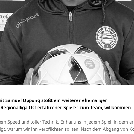
mit Samuel Oppong stößt ein weiterer ehemaliger
Regionalliga Ost erfahrener Spieler zum Team, willkommen
em Speed und toller Technik. Er hat uns in jedem Spiel, in dem er 
gt, warum wir ihn verpflichten sollten. Nach dem Abgang von Kost