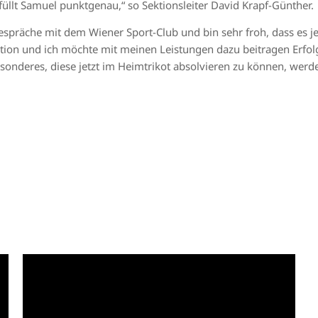
füllt Samuel punktgenau,“ so Sektionsleiter David Krapf-Günther.
espräche mit dem Wiener Sport-Club und bin sehr froh, dass es 
ition und ich möchte mit meinen Leistungen dazu beitragen Erfolg
sonderes, diese jetzt im Heimtrikot absolvieren zu können, wer