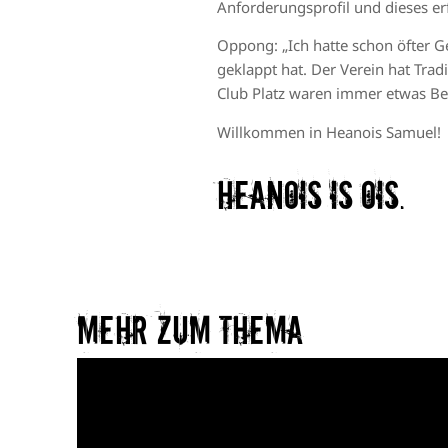
Anforderungsprofil und dieses er
Oppong: „Ich hatte schon öfter G
geklappt hat. Der Verein hat Trad
Club Platz waren immer etwas Be
Willkommen in Heanois Samuel!
Heanois is ois.
Mehr zum Thema​