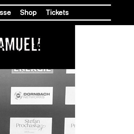
esse
Shop
Tickets
amuel!