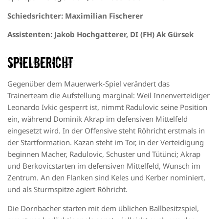
Schiedsrichter
:
Maximilian
Fischerer
Assistenten
:
Jakob
Hochgatterer
,
DI (FH)
Ak
Gürsek
Spielbericht
Gegenüber dem Mauerwerk-Spiel verändert das
Trainerteam die Aufstellung marginal:
Weil Innenverteidiger
Leonardo
Ivkic
gesperrt ist, nimmt Radulovic seine Position
ein, während Dominik
Akrap
im defensiven Mittelfeld
eingesetzt wird. In der Offensive steht Röhricht erstmals in
der Startformation.
Kazan steht im Tor, in der Verteidigung
beginnen Macher,
Radulovic, Schuster
und
Tütünci
;
Akrap
und
Berkovic
starten im defensiven Mittelfeld, Wunsch im
Zentrum. An den Flanken sind Keles und
Kerber
nominiert,
und als Sturmspitze agiert
Röhricht
.
Die
Dornbacher
starten mit dem üblichen Ballbesitzspiel,