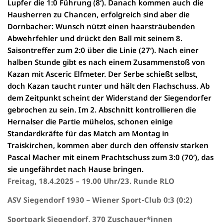
Lupfer die 1:0 Führung (8‘). Danach kommen auch die
Hausherren zu Chancen, erfolgreich sind aber die
Dornbacher: Wunsch nützt einen haarsträubenden
Abwehrfehler und drückt den Ball mit seinem 8.
Saisontreffer zum 2:0 über die Linie (27‘). Nach einer
halben Stunde gibt es nach einem Zusammenstoß von
Kazan mit Asceric Elfmeter. Der Serbe schießt selbst,
doch Kazan taucht runter und hält den Flachschuss. Ab
dem Zeitpunkt scheint der Widerstand der Siegendorfer
gebrochen zu sein. Im 2. Abschnitt kontrollieren die
Hernalser die Partie mühelos, schonen einige
Standardkräfte für das Match am Montag in
Traiskirchen, kommen aber durch den offensiv starken
Pascal Macher mit einem Prachtschuss zum 3:0 (70‘), das
sie ungefährdet nach Hause bringen.
Freitag, 18.4.2025 – 19.00 Uhr/23. Runde RLO
ASV Siegendorf 1930 – Wiener Sport-Club
0:3 (0:2)
Sportpark Siegendorf,
370
Zuschauer*innen