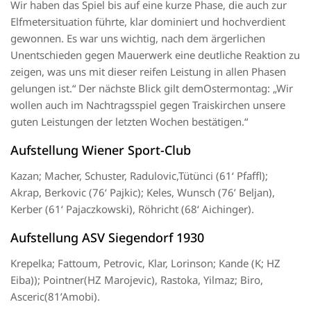
Wir haben das Spiel bis auf eine kurze Phase, die auch zur
Elfmetersituation führte, klar dominiert und hochverdient
gewonnen. Es war uns wichtig, nach dem ärgerlichen
Unentschieden gegen Mauerwerk eine deutliche Reaktion zu
zeigen, was uns mit dieser reifen Leistung in allen Phasen
gelungen ist.“ Der nächste Blick
gilt dem
Ostermontag: „Wir
wollen auch im Nachtragsspiel gegen
Traiskirchen
unsere
guten Leistungen der letzten Wochen bestätigen.“
Aufstellung Wiener Sport-Club
Kazan; Macher
, Schuster,
Radulovic
,Tütünci
(61‘
Pfaffl
);
Akrap
,
Berkovic
(76‘
Pajkic
); Keles, Wunsch
(76’
Beljan
)
,
Kerber
(61‘
Pajaczkowski
),
Röhricht
(68‘ Aichinger
).
Aufstellung ASV Siegendorf 1930
Krepelka
;
Fattoum
, Petrovic,
Klar,
Lorinson
;
Kande
(K
; HZ
Eiba
)
);
Pointner
(HZ
Marojevic
)
,
Rastoka
,
Yilmaz;
Biro
,
Asceric
(81’Amobi).