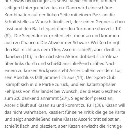
nur etwas bedächtiger als sonst, vielleicht auch, um den
seifigen Untergrund zu testen. Dann wird eine schöne
Kombination auf der
linken Seite mit einem Pass an
die
Schnittstelle zu Wunsch finalisiert, der seinen Gegner stehen
lässt und den Ball elegant über den Tormann
scherzelt
: 1:0
(8‘).
Die
Siegendorfer
greifen jetzt mehr an und kommen
auch zu Chancen: Die Abwehr der Schwarz-Weißen bringt
den Ball nicht aus dem 16er,
Asceric
schießt, aber deutlich
daneben (10
)
; in der nächsten Aktion dribbelt sich Yilmaz
über links durch und schießt anschließend drüber. Nach
einem zu kurzen Rückpass steht
Asceric
allein vor dem Tor,
sein Abschluss fällt jämmerlich aus (14). Der Sport-Club
kämpft sich in die Partie zurück, und ein katastrophaler
Fehlpass
von Klar
landet bei Wunsch, der dieses Geschenk
zum 2:0 dankend annimmt (27‘). Siegendorf presst an,
Asceric
läuft auf Kazan zu und kommt zu Fall (30). Kazan will
das nicht wahrhaben, kassiert für seine Kritik die gelbe Karte
und zeigt anschließend seine Klasse:
Asceric
tritt selbst an,
schießt flach und platziert, aber Kazan erwischt die richtige