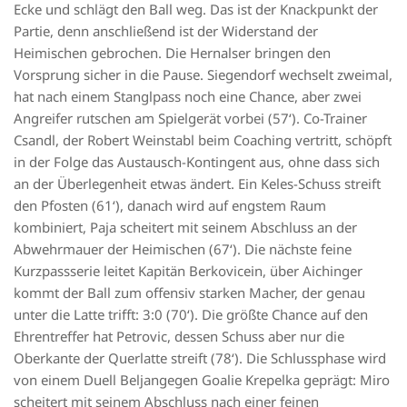
Ecke und schlägt den Ball weg. Das ist der Knackpunkt der
Partie, denn anschließend ist der Wide
rstand der
Heimischen gebrochen. Die
Hernalser
bringen den
Vorsprung sicher in die Pause. Siegendorf wechselt zweimal,
hat nach einem
Stanglpass
noch eine Chance, aber zwei
Angreifer rutschen am Spielgerät vorbei
(57‘). Co-Trainer
Csandl
, der Robert
Weinstabl
beim Coaching vertritt, schöpft
in der Folge das Austausch-Kontingent aus, ohne dass sich
an der Überlegenheit etwas ändert. Ein Keles-Schuss streift
den Pfosten (61‘), danach wird auf engstem Raum
kombiniert,
Paja
scheitert mit seinem Abschluss an der
Abwehrmauer der Heimischen (67‘). Die nächste feine
Kurzpassserie leitet Kapitän
Berkovic
ein, über Aichinger
kommt der Ball zum offensiv starken Macher, der genau
unter die Latte trifft: 3:0 (70‘). Die größte Chance auf de
n
Ehrentreffer hat Petrovic, dessen Schuss
aber nur d
ie
Oberkante der Querlatte streif
t (78‘). Die Schlussphase wird
von einem Duell
Beljan
gegen
Goalie
Krepelka
geprägt:
Miro
scheitert mit seinem Abschluss nach einer feinen