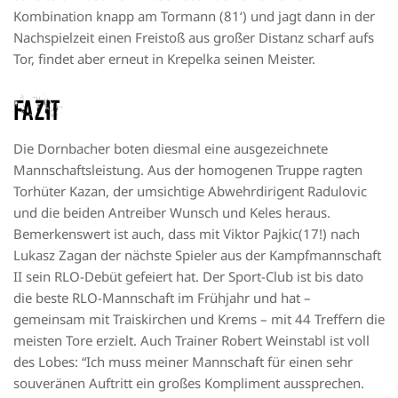
Kombination knapp am Tormann (81‘) und jagt dann in der
Nachspielzeit einen Freistoß aus großer Distanz scharf aufs
Tor, findet aber erneut in
Krepelka
seinen Meister.
Fazit
Die
Dornbacher
boten diesmal eine ausgezeichnete
Mannschaftsleistung. Aus der homogenen Truppe ragten
Torhüter Kazan, der umsichtige Abwehrdirigent Radulovic
und die beiden Antreiber Wunsch und Keles heraus.
Bemerkenswert ist auch, dass mit
Viktor
Pajkic
(17!) nach
Lukasz
Zagan
der nächste Spieler aus der Kampfmannschaft
II sein RLO-Debüt gefeiert hat.
Der Sport-Club ist bis dato
die
beste
RLO-
Mannschaft im Frühjahr und hat –
gemeinsam mit
Traiskirchen
und Krems – mit 44 Treffern die
meisten Tore erzielt.
Auch Trainer Robert
Weinstabl
ist voll
des Lobes: “Ich muss meiner Mannschaft für einen sehr
souveränen Auftritt ein großes Kompliment aussprechen.