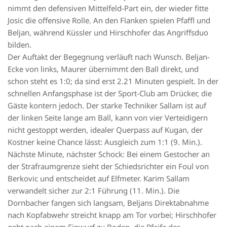
nimmt den defensiven Mittelfeld-Part ein, der wieder fitte
Josic die offensive Rolle. An den Flanken spielen Pfaffl und
Beljan, während Küssler und Hirschhofer das Angriffsduo
bilden.
Der Auftakt der Begegnung verläuft nach Wunsch. Beljan-
Ecke von links, Maurer übernimmt den Ball direkt, und
schon steht es 1:0; da sind erst 2.21 Minuten gespielt. In der
schnellen Anfangsphase ist der Sport-Club am Drücker, die
Gäste kontern jedoch. Der starke Techniker Sallam ist auf
der linken Seite lange am Ball, kann von vier Verteidigern
nicht gestoppt werden, idealer Querpass auf Kugan, der
Kostner keine Chance lässt: Ausgleich zum 1:1 (9. Min.).
Nächste Minute, nächster Schock: Bei einem Gestocher an
der Strafraumgrenze sieht der Schiedsrichter ein Foul von
Berkovic und entscheidet auf Elfmeter. Karim Sallam
verwandelt sicher zur 2:1 Führung (11. Min.). Die
Dornbacher fangen sich langsam, Beljans Direktabnahme
nach Kopfabwehr streicht knapp am Tor vorbei; Hirschhofer
geht nach einem Einwurf zu Boden, die Pfeife des