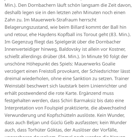
Min.). Den Dornbachern läuft schön langsam die Zeit davon,
deshalb legen sie in den letzten zehn Minuten noch einen
Zahn zu. Im Mauerwerk-Strafraum herrscht
Belagerungszustand, wie beim Billard kommt der Ball hin
und retour, ehe Haydens Kopfball ins Torout geht (83. Min.).
Im Gegenzug fliegt das Spielgerät über die Dornbacher
Innenverteidiger hinweg, Baldovsky ist allein vor Kostner,
schießt allerdings drüber (84. Min.). In Minute 90 folgt der
unschöne Höhepunkt des Spiels: Mauerwerks Goalie
verzögert einen Freistoß provokant, der Schiedsrichter lässt
dreimal wiederholen, ohne eine Sanktion zu setzen. Trainer
Weinstabl beschwert sich lautstark beim Linienrichter und
erhält postwendend die rote Karte. Ergänzend muss
festgehalten werden, dass Schiri Barmaksiz bis dato eine
Interpretation von Foulspiel praktizierte, die abwechselnd
Verwunderung und Kopfschütteln auslöste. Kein Wunder,
dass auch Beljan und Güclü Gelb ausfassten; kein Wunder
auch, dass Torhüter Göktas, der Auslöser der Vorfälle,
ungeschoren davonkam. Einmal noch werden die Nerven