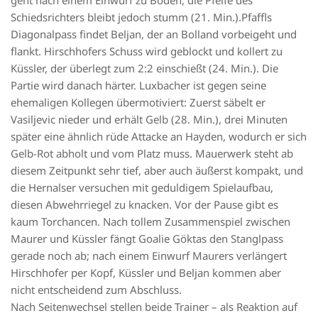
Schiedsrichters bleibt jedoch stumm (21. Min.).Pfaffls
Diagonalpass findet Beljan, der an Bolland vorbeigeht und
flankt. Hirschhofers Schuss wird geblockt und kollert zu
Küssler, der überlegt zum 2:2 einschießt (24. Min.). Die
Partie wird danach härter. Luxbacher ist gegen seine
ehemaligen Kollegen übermotiviert: Zuerst säbelt er
Vasiljevic nieder und erhält Gelb (28. Min.), drei Minuten
später eine ähnlich rüde Attacke an Hayden, wodurch er sich
Gelb-Rot abholt und vom Platz muss. Mauerwerk steht ab
diesem Zeitpunkt sehr tief, aber auch äußerst kompakt, und
die Hernalser versuchen mit geduldigem Spielaufbau,
diesen Abwehrriegel zu knacken. Vor der Pause gibt es
kaum Torchancen. Nach tollem Zusammenspiel zwischen
Maurer und Küssler fängt Goalie Göktas den Stanglpass
gerade noch ab; nach einem Einwurf Maurers verlängert
Hirschhofer per Kopf, Küssler und Beljan kommen aber
nicht entscheidend zum Abschluss.
Nach Seitenwechsel stellen beide Trainer – als Reaktion auf