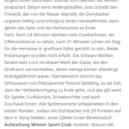
strapaziert: Beljan wird niedergestoßen, Josic schießt den
Freistoß, der von der Mauer abprallt; die Dornbacher
urgieren heftig (und erfolglos) einen Handselfmeter, dann
gehen das Spiel und die Herbstsaison zu Ende.
Fazit: Nach 24 Minuten dachten viele ZuseherInnen, ein
Offensivfestival zu sehen, nach 31 Minuten schien ein Sieg
für die Hernalser in greifbare Nähe gerückt zu sein. Beide
Erwartungen wurden nicht erfüllt. Die Schwarz-Weißen
fanden kein Loch im Mauer-Werk der Gäste, die den
Strafraum verrammelten, deren wenige Konter allerdings
brandgefährlich waren. Nachdenklich stimmt das
Schlusswort von Platzsprecher Roland Spöttling, es sei Zeit,
dass der Herbstdurchgang zu Ende gehe, und das gilt wohl
für Spieler, Funktionäre, Schiedsrichter und auch
ZuschauerInnen. Alle Spitzenvereine schwächelten in den
letzten Runden, sodass die Dornbacher mit 29 Punkten auf
dem 4. Rang bleiben, einen Zähler hinter Ebreichsdorf.
Aufstellung Wiener Sport-Club
: Kostner; Maurer (46.