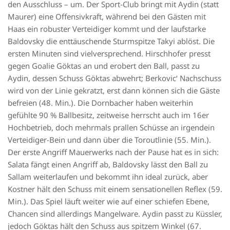
den Ausschluss – um. Der Sport-Club bringt mit Aydin (statt
Maurer) eine Offensivkraft, während bei den Gästen mit
Haas ein robuster Verteidiger kommt und der laufstarke
Baldovsky die enttäuschende Sturmspitze Takyi ablöst. Die
ersten Minuten sind vielversprechend. Hirschhofer presst
gegen Goalie Göktas an und erobert den Ball, passt zu
Aydin, dessen Schuss Göktas abwehrt; Berkovic‘ Nachschuss
wird von der Linie gekratzt, erst dann können sich die Gäste
befreien (48. Min.). Die Dornbacher haben weiterhin
gefühlte 90 % Ballbesitz, zeitweise herrscht auch im 16er
Hochbetrieb, doch mehrmals prallen Schüsse an irgendein
Verteidiger-Bein und dann über die Toroutlinie (55. Min.).
Der erste Angriff Mauerwerks nach der Pause hat es in sich:
Salata fängt einen Angriff ab, Baldovsky lässt den Ball zu
Sallam weiterlaufen und bekommt ihn ideal zurück, aber
Kostner hält den Schuss mit einem sensationellen Reflex (59.
Min.). Das Spiel läuft weiter wie auf einer schiefen Ebene,
Chancen sind allerdings Mangelware. Aydin passt zu Küssler,
jedoch Göktas hält den Schuss aus spitzem Winkel (67.