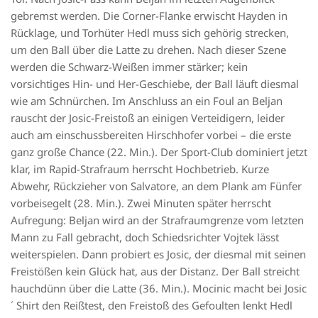
gebremst werden. Die Corner-Flanke erwischt Hayden in
Rücklage, und Torhüter Hedl muss sich gehörig strecken,
um den Ball über die Latte zu drehen. Nach dieser Szene
werden die Schwarz-Weißen immer stärker; kein
vorsichtiges Hin- und Her-Geschiebe, der Ball läuft diesmal
wie am Schnürchen. Im Anschluss an ein Foul an Beljan
rauscht der Josic-Freistoß an einigen Verteidigern, leider
auch am einschussbereiten Hirschhofer vorbei – die erste
ganz große Chance (22. Min.). Der Sport-Club dominiert jetzt
klar, im Rapid-Strafraum herrscht Hochbetrieb. Kurze
Abwehr, Rückzieher von Salvatore, an dem Plank am Fünfer
vorbeisegelt (28. Min.). Zwei Minuten später herrscht
Aufregung: Beljan wird an der Strafraumgrenze vom letzten
Mann zu Fall gebracht, doch Schiedsrichter Vojtek lässt
weiterspielen. Dann probiert es Josic, der diesmal mit seinen
Freistößen kein Glück hat, aus der Distanz. Der Ball streicht
hauchdünn über die Latte (36. Min.). Mocinic macht bei Josic
´ Shirt den Reißtest, den Freistoß des Gefoulten lenkt Hedl