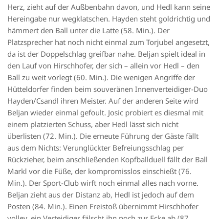
Herz, zieht auf der Außbenbahn davon, und Hedl kann seine
Hereingabe nur wegklatschen. Hayden steht goldrichtig und
hämmert den Ball unter die Latte (58. Min.). Der
Platzsprecher hat noch nicht einmal zum Torjubel angesetzt,
da ist der Doppelschlag greifbar nahe. Beljan spielt ideal in
den Lauf von Hirschhofer, der sich – allein vor Hedl – den
Ball zu weit vorlegt (60. Min.). Die wenigen Angriffe der
Hütteldorfer finden beim souveränen Innenverteidiger-Duo
Hayden/Csandl ihren Meister. Auf der anderen Seite wird
Beljan wieder einmal gefoult. Josic probiert es diesmal mit
einem platzierten Schuss, aber Hedl lässt sich nicht
überlisten (72. Min.). Die erneute Führung der Gäste fällt
aus dem Nichts: Verunglückter Befreiungsschlag per
Rückzieher, beim anschließenden Kopfballduell fällt der Ball
Markl vor die Füße, der kompromisslos einschießt (76.
Min.). Der Sport-Club wirft noch einmal alles nach vorne.
Beljan zieht aus der Distanz ab, Hedl ist jedoch auf dem
Posten (84. Min.). Einen Freistoß übernimmt Hirschhofer
volley, ein Verteidiger fälscht ihn noch zur Ecke ab (87.