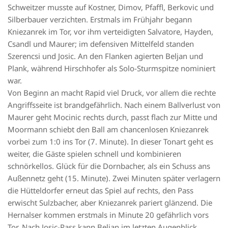
Schweitzer musste auf Kostner, Dimov, Pfaffl, Berkovic und
Silberbauer verzichten. Erstmals im Frühjahr begann
Kniezanrek im Tor, vor ihm verteidigten Salvatore, Hayden,
Csandl und Maurer; im defensiven Mittelfeld standen
Szerencsi und Josic. An den Flanken agierten Beljan und
Plank, während Hirschhofer als Solo-Sturmspitze nominiert
war.
Von Beginn an macht Rapid viel Druck, vor allem die rechte
Angriffsseite ist brandgefährlich. Nach einem Ballverlust von
Maurer geht Mocinic rechts durch, passt flach zur Mitte und
Moormann schiebt den Ball am chancenlosen Kniezanrek
vorbei zum 1:0 ins Tor (7. Minute). In dieser Tonart geht es
weiter, die Gäste spielen schnell und kombinieren
schnörkellos. Glück für die Dornbacher, als ein Schuss ans
Außennetz geht (15. Minute). Zwei Minuten später verlagern
die Hütteldorfer erneut das Spiel auf rechts, den Pass
erwischt Sulzbacher, aber Kniezanrek pariert glänzend. Die
Hernalser kommen erstmals in Minute 20 gefährlich vors
Tor. Nach Josic-Pass kann Beljan im letzten Augenblick