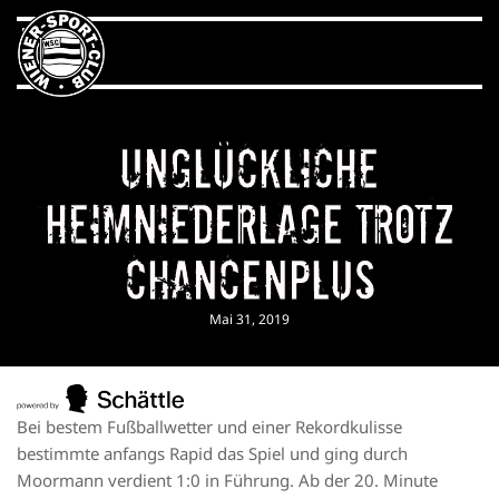
Unglückliche
Heimniederlage trotz
Chancenplus
Mai 31, 2019
Bei bestem Fußballwetter und einer Rekordkulisse
bestimmte anfangs Rapid das Spiel und ging durch
Moormann verdient 1:0 in Führung. Ab der 20. Minute