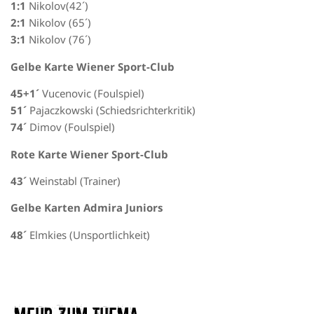
1:1
Nikolov(42´)
2:1
Nikolov (65´)
3:1
Nikolov (76´)
Gelbe Karte Wiener Sport-Club
45+1´
Vucenovic (Foulspiel)
51´
Pajaczkowski (Schiedsrichterkritik)
74´
Dimov (Foulspiel)
Rote Karte Wiener Sport-Club
43´
Weinstabl (Trainer)
Gelbe Karten Admira Juniors
48´
Elmkies (Unsportlichkeit)