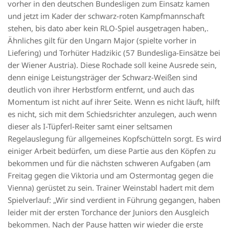
vorher in den deutschen Bundesligen zum Einsatz kamen
und jetzt im Kader der schwarz-roten Kampfmannschaft
stehen, bis dato aber kein RLO-Spiel ausgetragen haben,.
Ähnliches gilt für den Ungarn Major (spielte vorher in
Liefering) und Torhüter Hadzikic (57 Bundesliga-Einsätze bei
der Wiener Austria). Diese Rochade soll keine Ausrede sein,
denn einige Leistungsträger der Schwarz-Weißen sind
deutlich von ihrer Herbstform entfernt, und auch das
Momentum ist nicht auf ihrer Seite. Wenn es nicht läuft, hilft
es nicht, sich mit dem Schiedsrichter anzulegen, auch wenn
dieser als I-Tüpferl-Reiter samt einer seltsamen
Regelauslegung für allgemeines Kopfschütteln sorgt. Es wird
einiger Arbeit bedürfen, um diese Partie aus den Köpfen zu
bekommen und für die nächsten schweren Aufgaben (am
Freitag gegen die Viktoria und am Ostermontag gegen die
Vienna) gerüstet zu sein. Trainer Weinstabl hadert mit dem
Spielverlauf: „Wir sind verdient in Führung gegangen, haben
leider mit der ersten Torchance der Juniors den Ausgleich
bekommen. Nach der Pause hatten wir wieder die erste