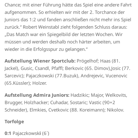
Chance; mit einer Führung hätte das Spiel eine andere Fahrt
aufgenommen. So erhielten wir mit der 2. Torchance der
Juniors das 1:2 und fanden anschließen nicht mehr ins Spiel
zurück.“ Robert Weinstabl zieht folgenden Schluss daraus:
„Das Match war ein Spiegelbild der letzten Wochen. Wir
müssen und werden deshalb noch härter arbeiten, um
wieder in die Erfolgsspur zu gelangen.“
Aufstellung Wiener Sportclub:
Prögelhof; Haas (81.
Jackel), Gusic, Csandl, Pfaffl; Berkovic (65. Dimov),Josic (77.
Sarcevic); Pajaczkowski (77.Buzuk), Andrejevic, Vucenovic
(65.Küssler); Holzer.
Aufstellung Admira Juniors:
Hadzikic; Major, Welkovits,
Brugger, Holzhacker; Cuhadar, Sostaric; Vastic (90+2
Schneider), Elmkies, Cvetkovic (88. Koreimann); Nikolov.
Torfolge
0:1
Pajaczkowsk
i
(6´)