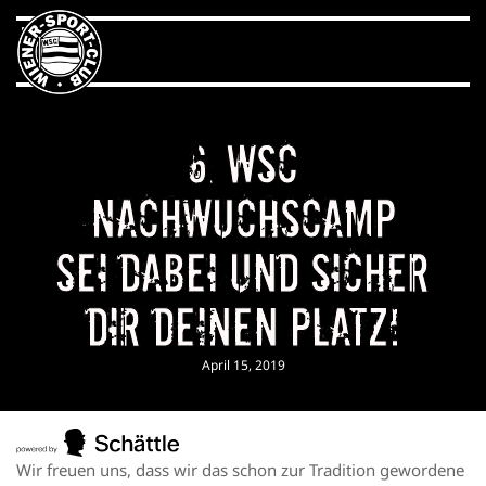
6. WSC
Nachwuchscamp
Sei dabei und sicher
Dir Deinen Platz!
April 15, 2019
Wir freuen uns, dass wir das schon zur Tradition gewordene