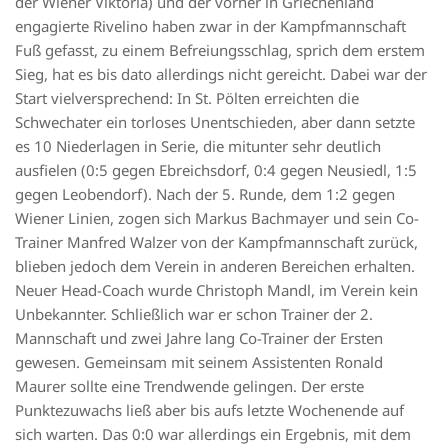
der Wiener Viktoria) und der vorher in Griechenland
engagierte Rivelino haben zwar in der Kampfmannschaft
Fuß gefasst, zu einem Befreiungsschlag, sprich dem erstem
Sieg, hat es bis dato allerdings nicht gereicht. Dabei war der
Start vielversprechend: In St. Pölten erreichten die
Schwechater ein torloses Unentschieden, aber dann setzte
es 10 Niederlagen in Serie, die mitunter sehr deutlich
ausfielen (0:5 gegen Ebreichsdorf, 0:4 gegen Neusiedl, 1:5
gegen Leobendorf). Nach der 5. Runde, dem 1:2 gegen
Wiener Linien, zogen sich Markus Bachmayer und sein Co-
Trainer Manfred Walzer von der Kampfmannschaft zurück,
blieben jedoch dem Verein in anderen Bereichen erhalten.
Neuer Head-Coach wurde Christoph Mandl, im Verein kein
Unbekannter. Schließlich war er schon Trainer der 2.
Mannschaft und zwei Jahre lang Co-Trainer der Ersten
gewesen. Gemeinsam mit seinem Assistenten Ronald
Maurer sollte eine Trendwende gelingen. Der erste
Punktezuwachs ließ aber bis aufs letzte Wochenende auf
sich warten. Das 0:0 war allerdings ein Ergebnis, mit dem