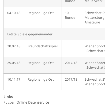
Runde
Mauerwerk
04.10.18
Regionalliga Ost
10.
Schwechat SV
Runde
Mattersburg
Amateure
Letzte Spiele gegeneinander
20.07.18
Freundschaftsspiel
Wiener Spor
: Schwechat 
25.05.18
Regionalliga Ost
2017/18
Wiener Spor
: Schwechat 
10.11.17
Regionalliga Ost
2017/18
Schwechat SV
Wiener Spor
Links
:
Fußball Online Datenservice