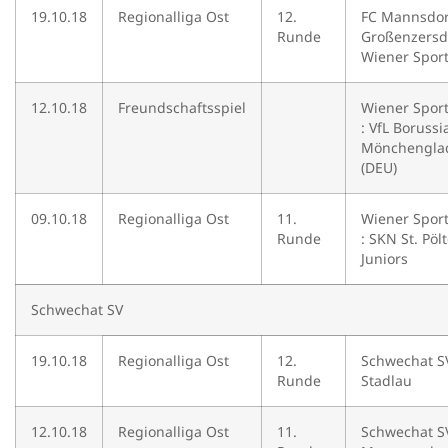
19.10.18
Regionalliga Ost
12.
FC Mannsdor
Runde
Großenzersdo
Wiener Spor
12.10.18
Freundschaftsspiel
Wiener Spor
: VfL Borussi
Mönchengla
(DEU)
09.10.18
Regionalliga Ost
11.
Wiener Spor
Runde
: SKN St. Pöl
Juniors
Schwechat SV
19.10.18
Regionalliga Ost
12.
Schwechat SV
Runde
Stadlau
12.10.18
Regionalliga Ost
11.
Schwechat SV