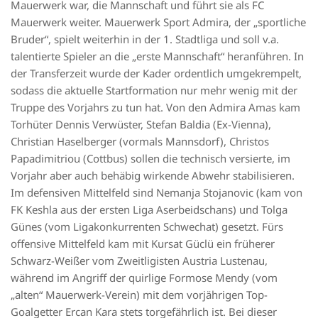
Mauerwerk war, die Mannschaft und führt sie als FC
Mauerwerk weiter. Mauerwerk Sport Admira, der „sportliche
Bruder“, spielt weiterhin in der 1. Stadtliga und soll v.a.
talentierte Spieler an die „erste Mannschaft“ heranführen. In
der Transferzeit wurde der Kader ordentlich umgekrempelt,
sodass die aktuelle Startformation nur mehr wenig mit der
Truppe des Vorjahrs zu tun hat. Von den Admira Amas kam
Torhüter Dennis Verwüster, Stefan Baldia (Ex-Vienna),
Christian Haselberger (vormals Mannsdorf), Christos
Papadimitriou (Cottbus) sollen die technisch versierte, im
Vorjahr aber auch behäbig wirkende Abwehr stabilisieren.
Im defensiven Mittelfeld sind Nemanja Stojanovic (kam von
FK Keshla aus der ersten Liga Aserbeidschans) und Tolga
Günes (vom Ligakonkurrenten Schwechat) gesetzt. Fürs
offensive Mittelfeld kam mit Kursat Güclü ein früherer
Schwarz-Weißer vom Zweitligisten Austria Lustenau,
während im Angriff der quirlige Formose Mendy (vom
„alten“ Mauerwerk-Verein) mit dem vorjährigen Top-
Goalgetter Ercan Kara stets torgefährlich ist. Bei dieser