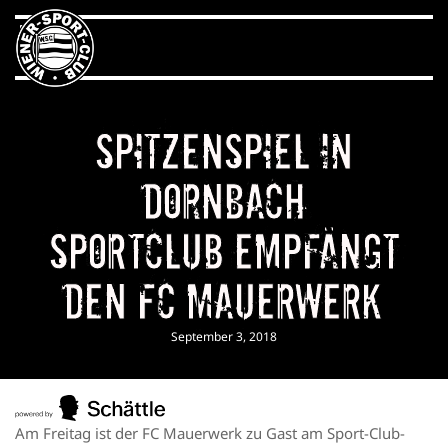
Spitzenspiel in
Dornbach
Sportclub empfängt
den FC Mauerwerk
September 3, 2018
Am Freitag ist der FC Mauerwerk zu Gast am Sport-Club-