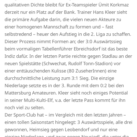
qualitativen Dichte bleibt für Ex-Teamspieler Ümit Korkmaz
derzeit nur ein Platz auf der Bank. Trainer Hans Kleer sieht
die primäre Aufgabe darin, die vielen neuen Akteure zu
einer homogenen Mannschaft zu formen und – fast
selbstredend – heuer den Aufstieg in die 2. Liga zu schaffen.
Dieser Prozess nimmt Formen an; der 3:0 Auswärtssieg
beim vormaligen Tabellenführer Ebreichsdorf ist das beste
Indiz dafür. In der letzten Partie reichte gegen Stadlau an der
neuen Spielstätte (Schwechat, Rudolf Tonn-Stadion) vor
einer enttäuschenden Kulisse (80 ZuseherInnen) eine
durchschnittliche Leistung zum 3:1 Sieg. Die einzige
Niederlage setzte es in der 3. Runde mit dem 0:2 bei den
Mattersburg Amateuren. Kleer sieht noch einiges Potential
in seiner Multi-Kulti-Elf, v.a. der letzte Pass kommt für ihn
noch viel zu selten.
Der Sport-Club hat – im Vergleich mit den letzten Jahren –
einen tollen Saisonstart hingelegt: 3 Auswärtsspiele, alle drei
gewonnen, Heimsieg gegen Leobendorf und nur eine
einzige Niederlage, und zwar gegen Neusiedl, die unter die