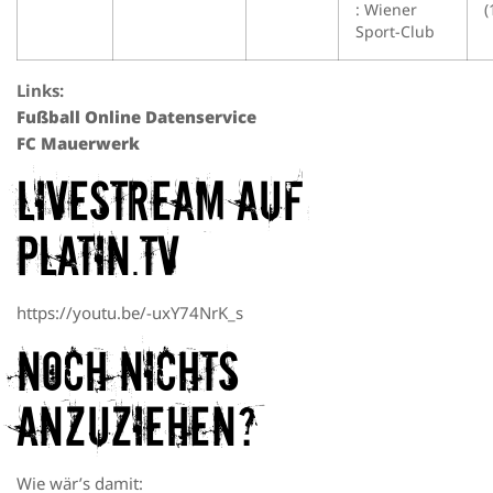
: Wiener
(
Sport-Club
Links:
Fußball Online Datenservice
FC Mauerwerk
Livestream auf
platin.tv
https://youtu.be/-uxY74NrK_s
Noch nichts
anzuziehen?
Wie wär’s damit: