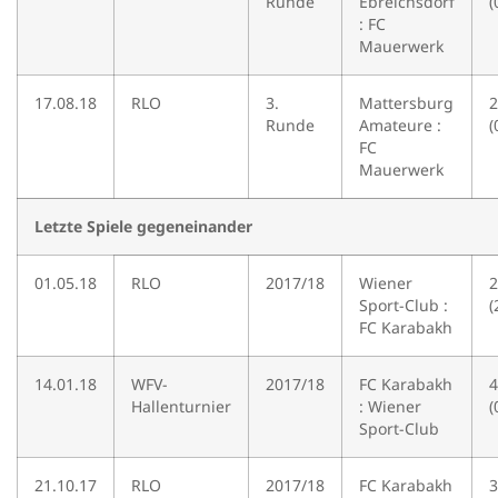
Runde
Ebreichsdorf
(
: FC
Mauerwerk
17.08.18
RLO
3.
Mattersburg
2
Runde
Amateure :
(
FC
Mauerwerk
Letzte Spiele gegeneinander
01.05.18
RLO
2017/18
Wiener
2
Sport-Club :
(
FC Karabakh
14.01.18
WFV-
2017/18
FC Karabakh
4
Hallenturnier
: Wiener
(
Sport-Club
21.10.17
RLO
2017/18
FC Karabakh
3