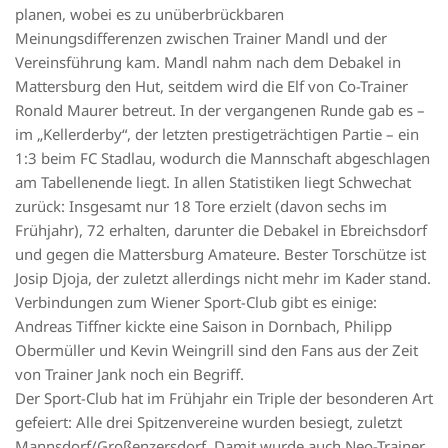
planen, wobei es zu unüberbrückbaren
Meinungsdifferenzen zwischen Trainer Mandl und der
Vereinsführung kam. Mandl nahm nach dem Debakel in
Mattersburg den Hut, seitdem wird die Elf von Co-Trainer
Ronald Maurer betreut. In der vergangenen Runde gab es –
im „Kellerderby“, der letzten prestigeträchtigen Partie – ein
1:3 beim FC Stadlau, wodurch die Mannschaft abgeschlagen
am Tabellenende liegt. In allen Statistiken liegt Schwechat
zurück: Insgesamt nur 18 Tore erzielt (davon sechs im
Frühjahr), 72 erhalten, darunter die Debakel in Ebreichsdorf
und gegen die Mattersburg Amateure. Bester Torschütze ist
Josip Djoja, der zuletzt allerdings nicht mehr im Kader stand.
Verbindungen zum Wiener Sport-Club gibt es einige:
Andreas Tiffner kickte eine Saison in Dornbach, Philipp
Obermüller und Kevin Weingrill sind den Fans aus der Zeit
von Trainer Jank noch ein Begriff.
Der Sport-Club hat im Frühjahr ein Triple der besonderen Art
gefeiert: Alle drei Spitzenvereine wurden besiegt, zuletzt
Mannsdorf/Großenzersdorf. Damit wurde auch Neo-Trainer