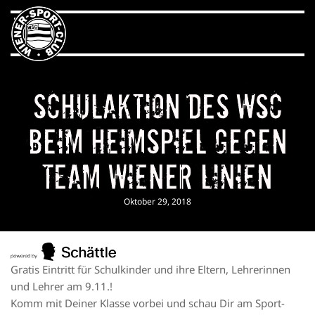
Schulaktion des WSC
beim Heimspiel gegen
Team Wiener Linien
Oktober 29, 2018
Gratis Eintritt für Schulkinder und ihre Eltern, Lehrerinnen
und Lehrer am 9.11.!
Komm mit Deiner Klasse vorbei und schau Dir am Sport-