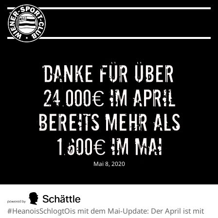
Danke für über
24.000€ im April
Bereits mehr als
1.600€ im Mai
Mai 8, 2020
#HeanoisSchlogtOis
mit dem Mai-Update: Der April ist mit