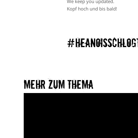
We keep you updated.
Kopf hoch und bis bald!
#heanoisschlogt
Mehr zum Thema​