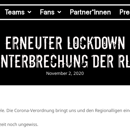
Teams
Fans
Partner*Innen
Pr
Erneuter Lockdown
nterbrechung der R
November 2, 2020
iele. Die Corona-Verordnung bringt uns und den Regionalligen e
zeit noch ungewiss.