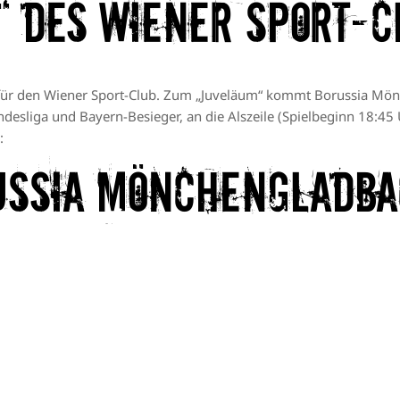
“ des Wiener Sport-C
s für den Wiener Sport-Club. Zum „Juveläum“ kommt Borussia Mön
desliga und Bayern-Besieger, an die Alszeile (Spielbeginn 18:45 
:
ussia Mönchengladb