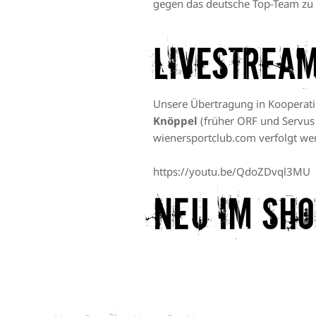
gegen das deutsche Top-Team zu
Livestrea
Unsere Übertragung in Kooperati
Knöppel
(früher ORF und Servus 
wienersportclub.com
verfolgt we
https://youtu.be/QdoZDvql3MU
Neu im Sho