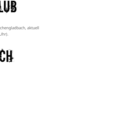
lub
chengladbach, aktuell
Uhr).
ach