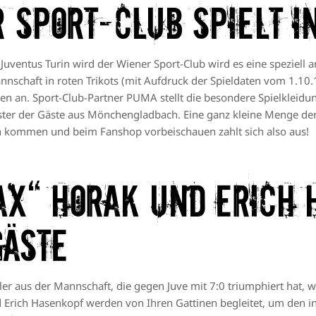
 Sport-Club spielt in
Juventus Turin wird der Wiener Sport-Club wird es eine speziell 
Mannschaft in roten Trikots (mit Aufdruck der Spieldaten vom 1.1
n an. Sport-Club-Partner PUMA stellt die besondere Spielkleidu
ter der Gäste aus Mönchengladbach. Eine ganz kleine Menge der 
 kommen und beim Fanshop vorbeischauen zahlt sich also aus!
ax“ Horak und Erich 
gäste
ler aus der Mannschaft, die gegen Juve mit 7:0 triumphiert hat, 
 Erich Hasenkopf werden von Ihren Gattinen begleitet, um den in