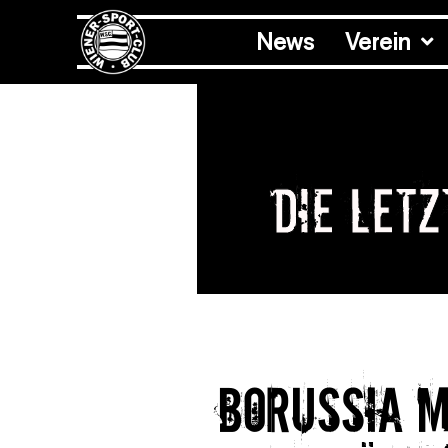
News
Verein
Die let
Borussia 