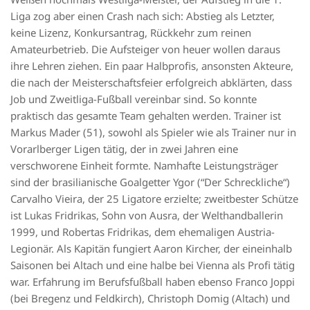
Liga zog aber einen Crash nach sich: Abstieg als Letzter,
keine Lizenz, Konkursantrag, Rückkehr zum reinen
Amateurbetrieb. Die Aufsteiger von heuer wollen daraus
ihre Lehren ziehen. Ein paar Halbprofis, ansonsten Akteure,
die nach der Meisterschaftsfeier erfolgreich abklärten, dass
Job und Zweitliga-Fußball vereinbar sind. So konnte
praktisch das gesamte Team gehalten werden. Trainer ist
Markus Mader (51), sowohl als Spieler wie als Trainer nur in
Vorarlberger Ligen tätig, der in zwei Jahren eine
verschworene Einheit formte. Namhafte Leistungsträger
sind der brasilianische Goalgetter Ygor (“Der Schreckliche“)
Carvalho Vieira, der 25 Ligatore erzielte; zweitbester Schütze
ist Lukas Fridrikas, Sohn von Ausra, der Welthandballerin
1999, und Robertas Fridrikas, dem ehemaligen Austria-
Legionär. Als Kapitän fungiert Aaron Kircher, der eineinhalb
Saisonen bei Altach und eine halbe bei Vienna als Profi tätig
war. Erfahrung im Berufsfußball haben ebenso Franco Joppi
(bei Bregenz und Feldkirch), Christoph Domig (Altach) und