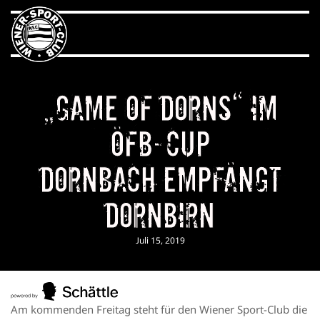
„Game of Dorns“ im
ÖFB-Cup
Dornbach empfängt
Dornbirn
Juli 15, 2019
Am kommenden Freitag steht für den Wiener Sport-Club die