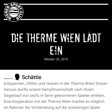
Die Therme Wien lädt
ein
Oktober 25, 2019
Entspannen, chillen und relaxen in der Therme Wien! Diesen
Genuss durfte unsere Kampfmannschaft nach ihrem
Siegeslauf von sechs in Serie gewonnenen Spielen erleben.
Eine Kooperation mit der Therme Wien machte es möglich.
Im Rahmen der Vorbereitung auf die schwierigen Spiele