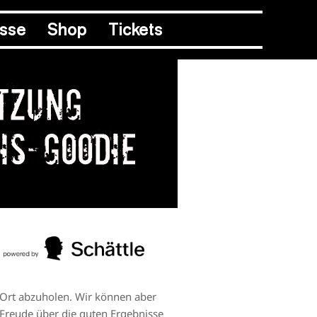
esse
Shop
Tickets
tzung
ois-Goodie
 Ort abzuholen. Wir können aber
ie Freude über die guten Ergebnisse