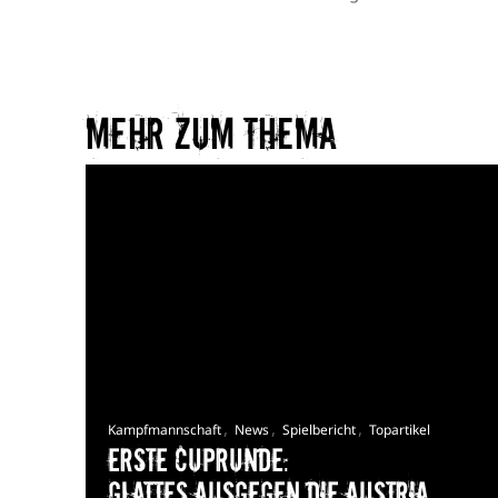
Mehr zum Thema​
,
,
,
Kampfmannschaft
News
Spielbericht
Topartikel
Erste Cuprunde:
Glattes Ausgegen die Austria