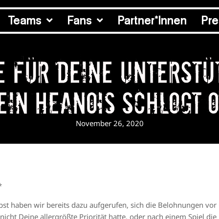
Teams
Fans
Partner*Innen
Pr
e für deine Unterstü
ein Heanois schlogt 
November 26, 2020
*
bst haben wir bereits dazu aufgerufen, sich die Belohnungen vor
 nicht Deine allergrößte Priorität hatte, oder nach einem Spiel d