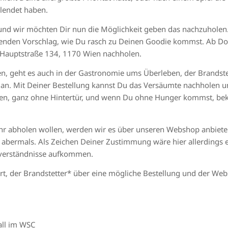
lendet haben.
und wir möchten Dir nun die Möglichkeit geben das nachzuholen. 
olgenden Vorschlag, wie Du rasch zu Deinen Goodie kommst. Ab D
r Hauptstraße 134, 1170 Wien nachholen.
en, geht es auch in der Gastronomie ums Überleben, der Brandstet
an. Mit Deiner Bestellung kannst Du das Versäumte nachholen und
aken, ganz ohne Hintertür, und wenn Du ohne Hunger kommst, b
ehr abholen wollen, werden wir es über unseren Webshop anbiete
abermals. Als Zeichen Deiner Zustimmung wäre hier allerdings 
sverständnisse aufkommen.
t, der Brandstetter* über eine mögliche Bestellung und der Web
all im WSC