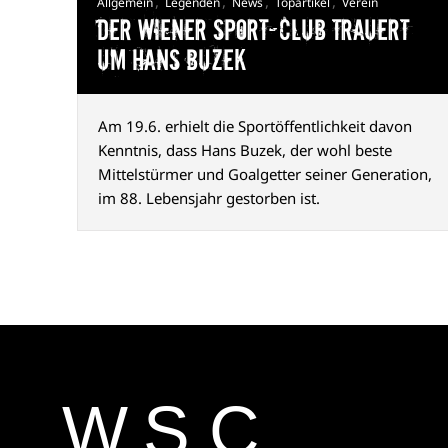
,
,
,
,
Allgemein
Legenden
News
Topartikel
Verein
Der Wiener Sport-Club trauert
um Hans Buzek
Am 19.6. erhielt die Sportöffentlichkeit davon
Kenntnis, dass Hans Buzek, der wohl beste
Mittelstürmer und Goalgetter seiner Generation,
im 88. Lebensjahr gestorben ist.
W.S.C.