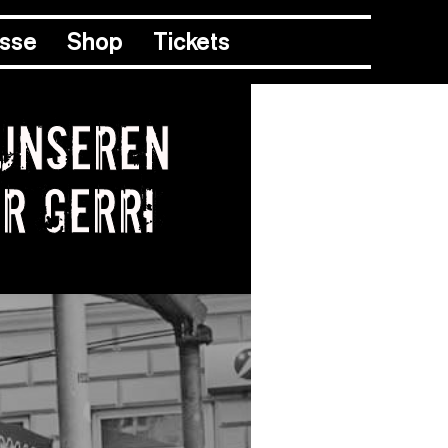
esse
Shop
Tickets
 unseren
r Gerri