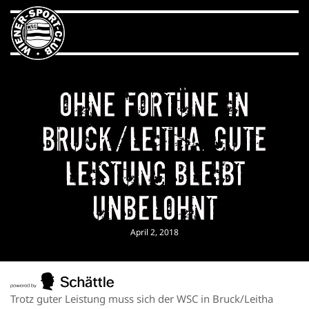
Ohne Fortüne in
Bruck/Leitha. Gute
Leistung bleibt
unbelohnt
April 2, 2018
Trotz guter Leistung muss sich der WSC in Bruck/Leitha